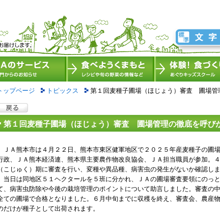
トップページ
トピックス
第１回麦種子圃場（ほじょう）審査 圃場管
第１回麦種子圃場（ほじょう）審査 圃場管理の徹底を呼び
ＪＡ熊本市は４月２２日、熊本市東区健軍地区で２０２５年産麦種子の圃場
行政、ＪＡ熊本経済連、熊本県主要農作物改良協会、ＪＡ担当職員が参加。
（こじゅく）期に審査を行い、変種や異品種、病害虫の発生がないか確認し
当日は同地区５１ヘクタールを５班に分かれ、ＪＡの圃場審査要領にのっと
て、病害虫防除や今後の栽培管理のポイントについて助言しました。審査の
全ての圃場で合格となりました。６月中旬までに収穫を終え、審査会、農産
のだけが種子として出荷されます。