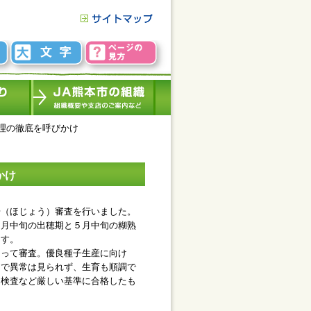
理の徹底を呼びかけ
かけ
（ほじょう）審査を行いました。
４月中旬の出穂期と５月中旬の糊熟
ます。
って審査。優良種子生産に向け
中で異常は見られず、生育も順調で
物検査など厳しい基準に合格したも