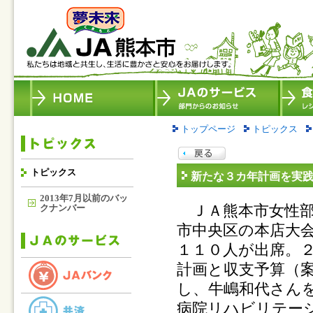
トップページ
トピックス
トピックス
新たな３カ年計画を実
2013年7月以前のバッ
ＪＡ熊本市女性部
クナンバー
市中央区の本店大
１１０人が出席。
計画と収支予算（
し、牛嶋和代さん
病院リハビリテー