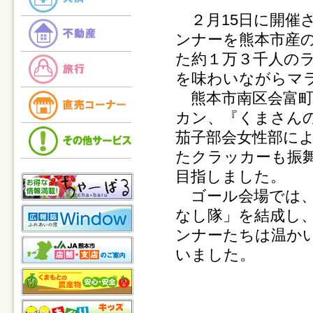
２月15日に開催
ンナーを熊本市産
た約１万３千人の
を味わいながらマ
熊本市南区会富町
カン、『くまさん
茄子部会女性部に
たクラッカーも振
目指しました。
ゴール会場では、
なし隊」を結成し
ンナーたちは温か
いました。