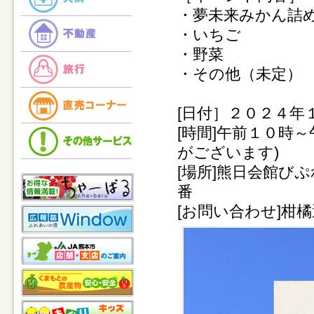
・夢未来みかん詰
・いちご
・野菜
・その他（未定）
[日付］２０２４年
[時間]午前１０時
がございます)
[場所]熊日会館びぷ
番
[お問い合わせ]柑橘選果