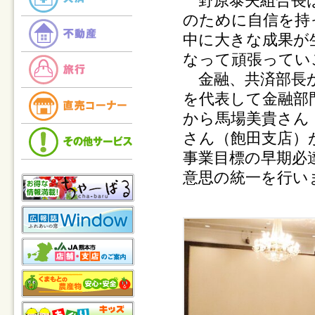
野原泰夫組合長は
のために自信を持
中に大きな成果が
なって頑張ってい
金融、共済部長か
を代表して金融部
から馬場美貴さん
さん（飽田支店）
事業目標の早期必
意思の統一を行い