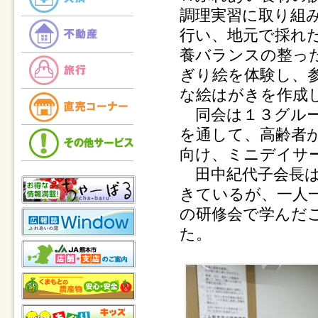
調理実習に取り組
行い、地元で採れ
養バランスの整っ
ぎり絵を体験し、
な絵はがきを作成
同会は１３グルー
を通して、高齢者
向け、ミニデイサ
田中紀代子会長は
きているが、一人
の研修会で学んだ
た。