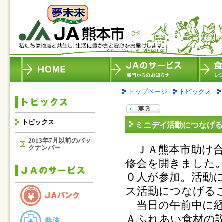
トップページ
トピックス
トピックス
ミニデイ活動につなげる
2013年7月以前のバッ
ＪＡ熊本市助け合
クナンバー
修会を開きました
０人が参加。活動
ス活動につなげる
当日の午前中に経
Ａふれあい食材の