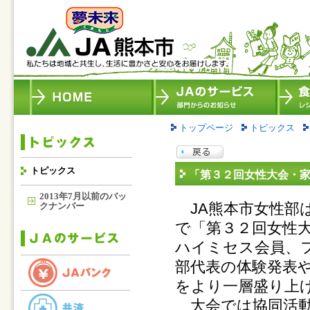
トップページ
トピックス
トピックス
「第３２回女性大会・家
2013年7月以前のバッ
JA熊本市女性部
クナンバー
で「第３２回女性
ハイミセス会員、
部代表の体験発表
をより一層盛り上
大会では協同活動