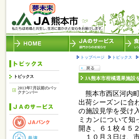
トップページ
トピックス
トピックス
JA熊本市柑橘選果施設
2013年7月以前のバッ
熊本市西区河内町
クナンバー
出荷シーズンに合
の施設見学を受け
ミカンについて知
開き、６１校４５
１０月３日は、市