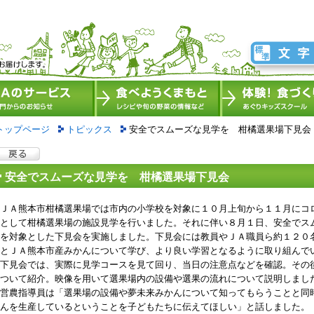
トップページ
トピックス
安全でスムーズな見学を 柑橘選果場下見会
安全でスムーズな見学を 柑橘選果場下見会
ＪＡ熊本市柑橘選果場では市内の小学校を対象に１０月上旬から１１月にコ
として柑橘選果場の施設見学を行いました。それに伴い８月１日、安全でス
を対象とした下見会を実施しました。下見会には教員やＪＡ職員ら約１２０
とＪＡ熊本市産みかんについて学び、より良い学習となるように取り組んで
下見会では、実際に見学コースを見て回り、当日の注意点などを確認。その
ついて紹介。映像を用いて選果場内の設備や選果の流れについて説明しまし
営農指導員は「選果場の設備や夢未来みかんについて知ってもらうことと同
んを生産しているということを子どもたちに伝えてほしい」と話しました。