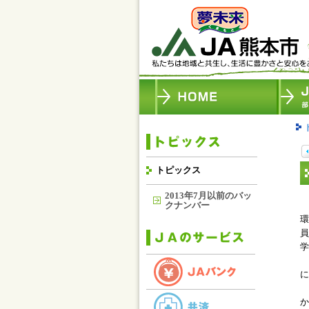
トピックス
2013年7月以前のバッ
クナンバー
環
員
学
に
か