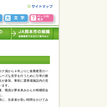
ロナ渦から４年ぶりに食農教育の一
ムーズな見学を行うために引率の教
名が参加。事前に選果場施設内の見
います。
後、職員が夢未来みかんや柑橘部会
た。
時に、生産者が長い時間をかけてみ