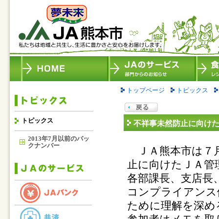
トップページ
トピックス
トピックス
不祥事未然防止に向け
2013年7月以前のバッ
クナンバー
ＪＡ熊本市は７月
止に向けたＪＡ管
各部課長、支店長
コンプライアンス
ために理解を深め