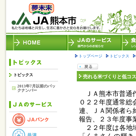
トップページ
トピックス
トピックス
売れる米づくりと低コ
2013年7月以前のバッ
クナンバー
ＪＡ熊本市普通作
０２２年度通常総
連、ＪＡ関係者ら
報告、２３年度事
２２年度は各地域