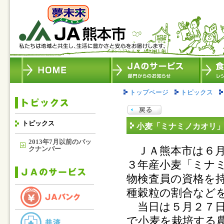
トップページ
トピックス
トピックス
小麦「ミナミノカオリ
2013年7月以前のバッ
ＪＡ熊本市は６月
クナンバー
３年産小麦「ミナ
物検査員の資格を
種穀粒の割合など
当日は５月２７日
で小麦を栽培する