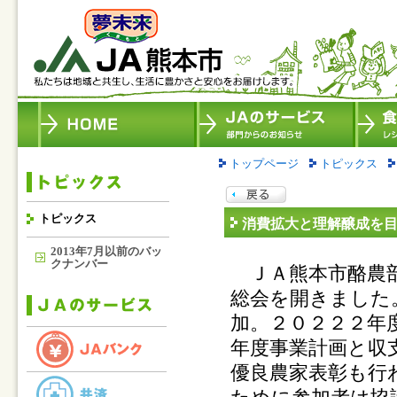
トップページ
トピックス
トピックス
消費拡大と理解醸成を
2013年7月以前のバッ
クナンバー
ＪＡ熊本市酪農部
総会を開きました
加。２０２２２年
年度事業計画と収
優良農家表彰も行