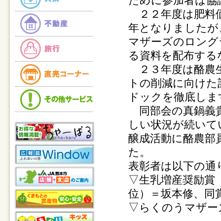
ために参加者は協
２２年度は肥料価
年となりましたが
マザーズのロング
る資料を配布する
２３年度は酪農生
トの削減に向けた
ドックを徹底しま
同部会の真鍋義貴
しい状況が続いて
醸成活動に酪農部
た。
表彰者は以下の通
▽生乳増産奨励賞
位）＝坂本修、同
▽らくのうマザー