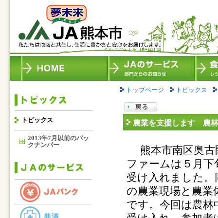
トップページ
トピックス
トピックス
農業を支援します 農
2013年7月以前のバッ
クナンバー
熊本市南区奥古閑
ファームは５月下
受け入れました。
の農業現場と農業
です。今回は農林