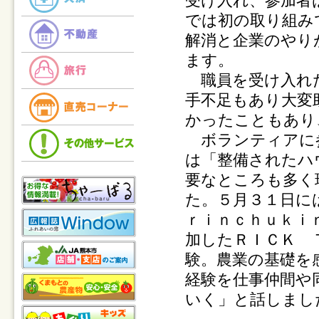
受け入れ、参加者
では初の取り組み
解消と企業のやり
ます。
職員を受け入れた
手不足もあり大変
かったこともあり
ボランティアに参
は「整備されたハ
要なところも多く
た。５月３１日に
ｒｉｎｃｈｕｋｉ
加したＲＩＣＫ 
験。農業の基礎を
経験を仕事仲間や
いく」と話しまし