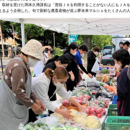
取材を受けた岡本久博課長は「普段ＪＡを利用することがない人にもＪＡを
えるよう企画した。旬で新鮮な農畜産物が並ぶ夢未来マルシェをたくさんの