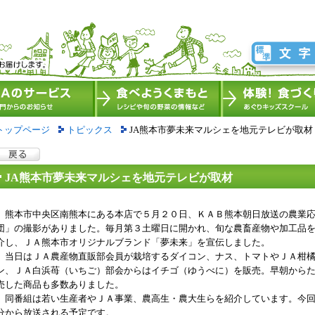
トップページ
トピックス
JA熊本市夢未来マルシェを地元テレビが取材
JA熊本市夢未来マルシェを地元テレビが取材
熊本市中央区南熊本にある本店で５月２０日、ＫＡＢ熊本朝日放送の農業応援番
団」の撮影がありました。毎月第３土曜日に開かれ、旬な農畜産物や加工品
介し、ＪＡ熊本市オリジナルブランド「夢未来」を宣伝しました。
当日はＪＡ農産物直販部会員が栽培するダイコン、ナス、トマトやＪＡ柑橘
ン、ＪＡ白浜苺（いちご）部会からはイチゴ（ゆうべに）を販売。早朝から
売した商品も多数ありました。
同番組は若い生産者やＪＡ事業、農高生・農大生らを紹介しています。今回
分から放送される予定です。