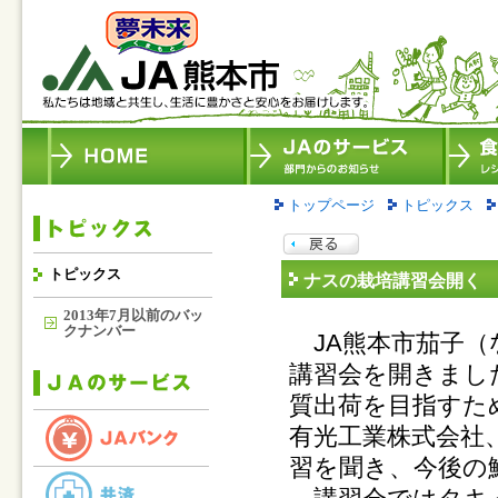
トップページ
トピックス
トピックス
ナスの栽培講習会開く 
2013年7月以前のバッ
クナンバー
JA熊本市茄子（
講習会を開きまし
質出荷を目指すた
有光工業株式会社
習を聞き、今後の