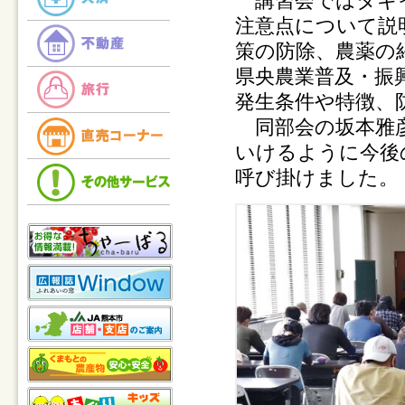
講習会ではタキイ
注意点について説
策の防除、農薬の
県央農業普及・振
発生条件や特徴、
同部会の坂本雅彦
いけるように今後
呼び掛けました。