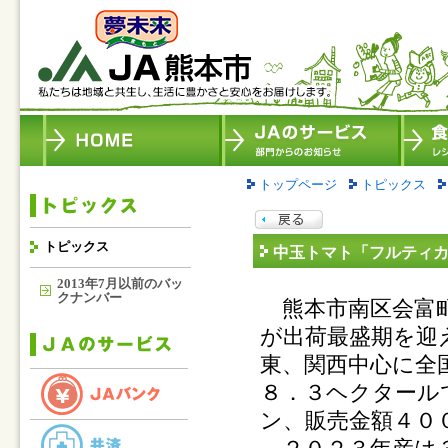
トップページ
トピックス
トピックス
中玉トマト「フルティ
2013年7月以前のバッ
クナンバー
熊本市南区会富町
が出荷最盛期を迎
東、関西中心に全
８．３ヘクタール
ン、販売金額４０