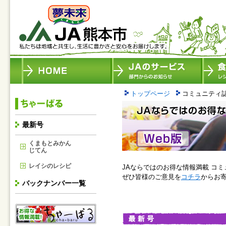
トップページ
コミュニティ
最新号
くまもとみかん
じてん
レイシのレシピ
JAならではのお得な情報満載 コ
ぜひ皆様のご意見を
コチラ
からお
バックナンバー一覧