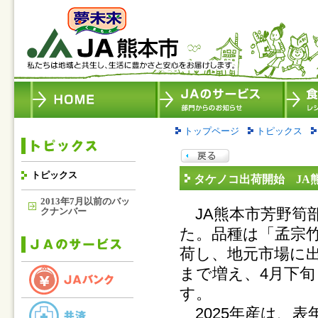
トップページ
トピックス
トピックス
タケノコ出荷開始 JA
2013年7月以前のバッ
JA熊本市芳野筍
クナンバー
た。品種は「孟宗竹
荷し、地元市場に
まで増え、4月下旬
す。
2025年産は、