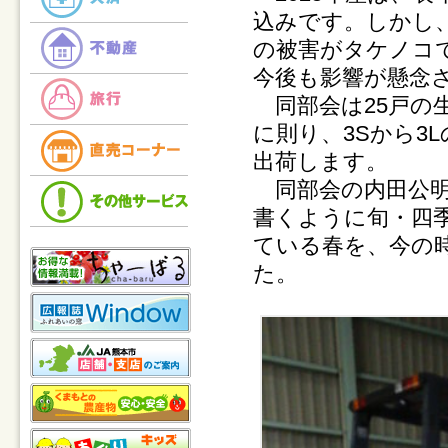
込みです。しかし
の被害がタケノコ
今後も影響が懸念
同部会は25戸の生
に則り、3Sから3
出荷します。
同部会の内田公明
書くように旬・四
ている春を、今の
た。